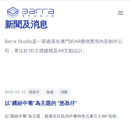
Barra Studio
Open
新聞及消息
Barra Studio是一家建基在澳門的AR擴增實境內容創作公
司，專注於3D立體建模及AR互動設計。
2023-02-22
悠氹仔
旅遊
消費
以“繽紛中葡”為主題的 “悠氹仔”
以“繽紛中葡”為主題，藉著在社區內中葡特色元素引入AR 技術。