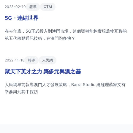
2023-02-10
報導
CTM
5G - 連結世界
在去年底，5G正式投入到澳門市場，這個號稱能夠實現萬物互聯的
第五代移動通訊技術，在澳門跑多快？
2022-11-18
報導
人民網
聚天下英才之力 築多元興澳之基
人民網早前報導澳門人才發展策略，Barra Studio 總經理蔣家文有
幸參與到其中採訪
Footer